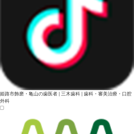
姫路市飾磨・亀山の歯医者 | 三木歯科 | 歯科・審美治療・口腔
外科