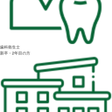
歯科衛生士
新卒・2年目の方