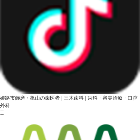
姫路市飾磨・亀山の歯医者 | 三木歯科 | 歯科・審美治療・口腔
外科