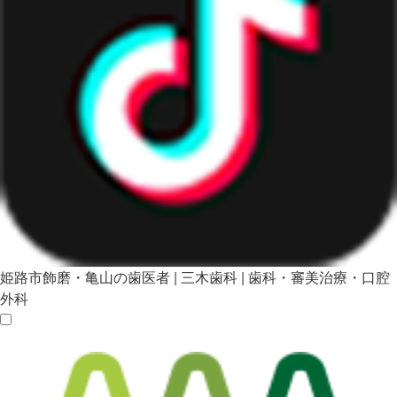
姫路市飾磨・亀山の歯医者 | 三木歯科 | 歯科・審美治療・口腔
外科