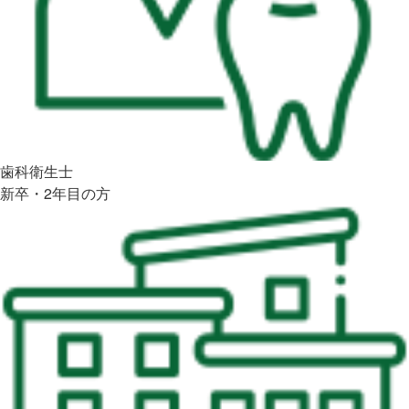
歯科衛生士
新卒・2年目の方