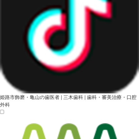
姫路市飾磨・亀山の歯医者 | 三木歯科 | 歯科・審美治療・口腔
外科