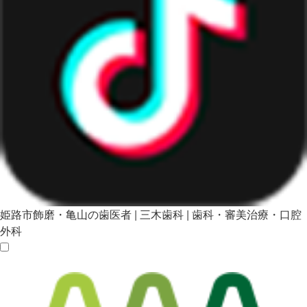
姫路市飾磨・亀山の歯医者 | 三木歯科 | 歯科・審美治療・口腔
外科